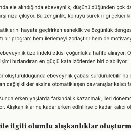
unda ele alındığında ebeveynlik, düşünüldüğünden çok d
rşımıza çıkıyor. Bu zenginlik, konuyu sürekli ilgi çekici kıl
pratiklerini hayata geçirirken esneklik ve özgünlük denge
tı bir program hem ilerlemeyi zorlaştırır hem de motivas
ebeveynlik üzerindeki etkisi çoğunlukla hafife alınıyor.
işimi hızlandıran en güçlü katalizörlerden biri olabiliyor.
ar oluşturulduğunda ebeveynlik çabası sürdürülebilir hale
an değişiklikler aksine otomatikleşen davranışlar kalıcı fa
sunda erken yaşlarda farkındalık kazanmak, ileri dönem
r. Alışkanlıklar ne kadar erken edinilirse o kadar kalıcı ol
ile ilgili olumlu alışkanlıklar oluştur