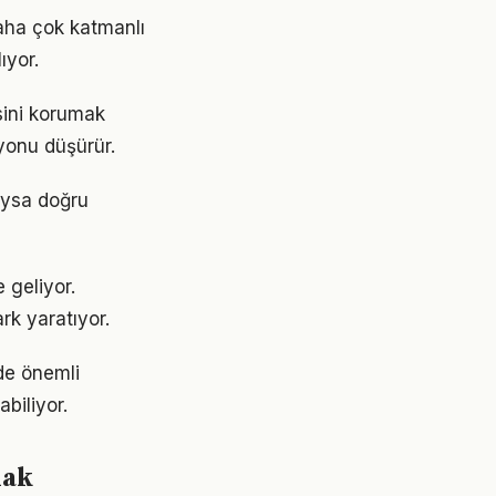
aha çok katmanlı
ıyor.
sini korumak
yonu düşürür.
 Oysa doğru
 geliyor.
rk yaratıyor.
de önemli
abiliyor.
mak