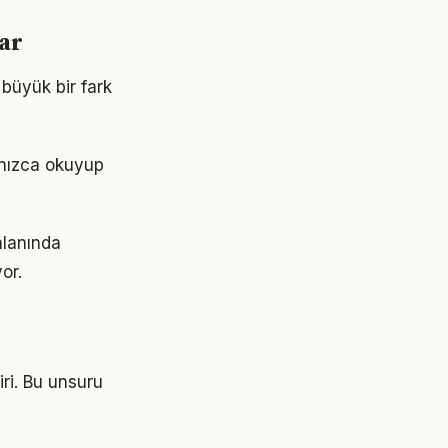
ar
 büyük bir fark
lnızca okuyup
alanında
or.
iri. Bu unsuru