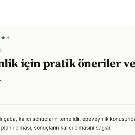
ehber
R
lik için pratik öneriler v
ı
arlı çaba, kalıcı sonuçların temelidir. ebeveynlik konusund
 planlı olması, sonuçların kalıcı olmasını sağlar.