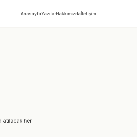
Anasayfa
Yazılar
Hakkımızda
İletişim
e
a atılacak her