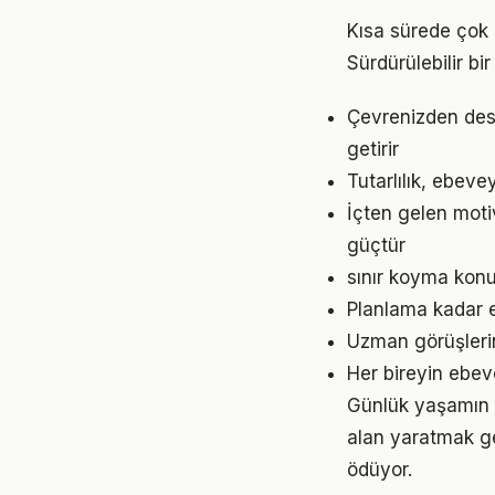
Kısa sürede çok 
Sürdürülebilir b
Çevrenizden dest
getirir
Tutarlılık, ebeve
İçten gelen moti
güçtür
sınır koyma konu
Planlama kadar e
Uzman görüşleri
Her bireyin ebev
Günlük yaşamın 
alan yaratmak ge
ödüyor.