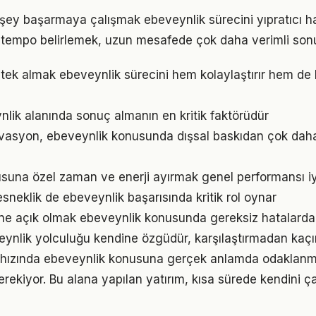
şey başarmaya çalışmak ebeveynlik sürecini yıpratıcı hal
ir tempo belirlemek, uzun mesafede çok daha verimli son
ek almak ebeveynlik sürecini hem kolaylaştırır hem de k
ynlik alanında sonuç almanın en kritik faktörüdür
vasyon, ebeveynlik konusunda dışsal baskıdan çok daha g
suna özel zaman ve enerji ayırmak genel performansı iyil
sneklik de ebeveynlik başarısında kritik rol oynar
ne açık olmak ebeveynlik konusunda gereksiz hatalarda
eynlik yolculuğu kendine özgüdür, karşılaştırmadan kaçı
hızında ebeveynlik konusuna gerçek anlamda odaklanmak 
rekiyor. Bu alana yapılan yatırım, kısa sürede kendini ça