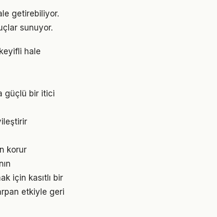
e getirebiliyor.
uçlar sunuyor.
eyifli hale
üçlü bir itici
eştirir
n korur
nın
için kasıtlı bir
rpan etkiyle geri