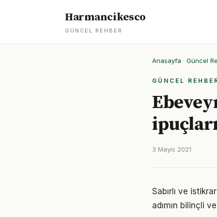
Harmancikesco
GÜNCEL REHBER
Anasayfa
·
Güncel R
GÜNCEL REHBE
Ebeveyn
ipuçlar
3 Mayıs 2021
Sabırlı ve istikr
adımın bilinçli ve