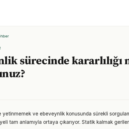
ehber
R
lik sürecinde kararlılığı n
unuz?
le yetinmemek ve ebeveynlik konusunda sürekli sorgula
eli tam anlamıyla ortaya çıkarıyor. Statik kalmak gerilem