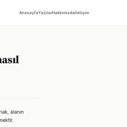
Anasayfa
Yazılar
Hakkımızda
İletişim
asıl
mak, alanın
ektir.