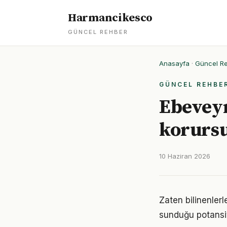
Harmancikesco
GÜNCEL REHBER
Anasayfa
·
Güncel R
GÜNCEL REHBE
Ebeveyn
korurs
10 Haziran 2026
Zaten bilinenler
sunduğu potansiy