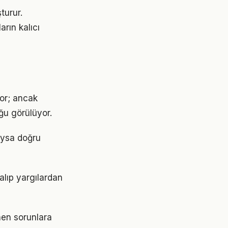
turur.
arın kalıcı
yor; ancak
ğu görülüyor.
 Oysa doğru
alıp yargılardan
nen sorunlara