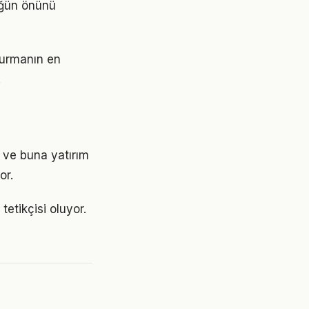
lüğün önünü
şturmanın en
.
 ve buna yatırım
or.
etikçisi oluyor.