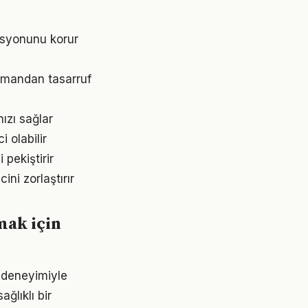
asyonunu korur
zamandan tasarruf
ızı sağlar
 olabilir
pekiştirir
ni zorlaştırır
mak için
n deneyimiyle
ğlıklı bir