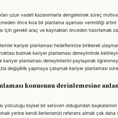
ukları uzun vadeli kazanımlarla dengelemek süreç motiv
den önce kısa bir planlama aşaması verimliliği artırır
sı için gerekli araç ve kaynakları önceden hazırlamak 
emler kariyer planlaması hedeflerinize birikerek ulaşman
 noktası bulmak kariyer planlaması deneyiminde belirleyici
e kariyer planlaması deneyimlerini paylaşmak öğrenmeyi 
zla değişiklik yapmaya çalışmak kariyer planlaması süreci
anlaması konusunu derinlemesine anla
sı yolculuğu kişisel bir serüven olduğundan başkalarını
pmak yerine kendi ilerlemenizi referans almak çok daha sa