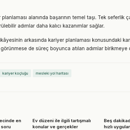
er planlaması alanında başarının temel taşı. Tek seferlik 
ülebilir adımlar daha kalıcı kazanımlar sağlar.
ikâyesinin arkasında kariyer planlaması konusundaki karar
görünmese de süreç boyunca atılan adımlar birikmeye 
kariyer koçluğu
mesleki yol haritası
recinde en
Ev düzeni ile ilgili tartışmalı
Beş dakikada
 soru
konular ve gerçekler
hızlı uygul