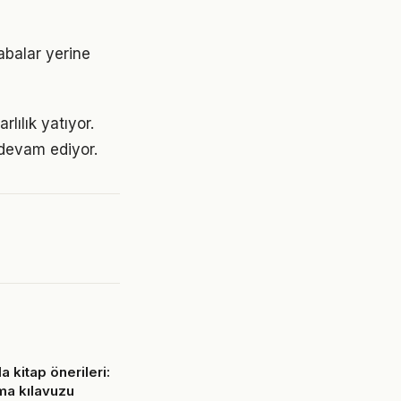
çabalar yerine
lılık yatıyor.
devam ediyor.
 kitap önerileri:
ama kılavuzu