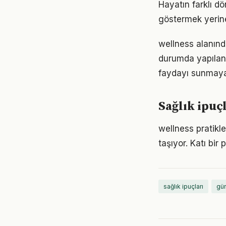
Hayatın farklı dö
göstermek yerine
wellness alanında
durumda yapılan
faydayı sunmayab
Sağlık ipuç
wellness pratikl
taşıyor. Katı bi
sağlık ipuçları
gün