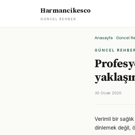
Harmancikesco
GÜNCEL REHBER
Anasayfa
·
Güncel R
GÜNCEL REHBE
Profesy
yaklaşı
30 Ocak 2020
Verimli bir sağl
dinlemek değil, ö