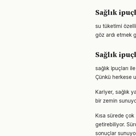
Sağlık ipuç
su tüketimi özell
göz ardı etmek g
Sağlık ipuç
sağlık ipuçları il
Çünkü herkese u
Kariyer, sağlık y
bir zemin sunuyor
Kısa sürede çok 
getirebiliyor. S
sonuçlar sunuyor