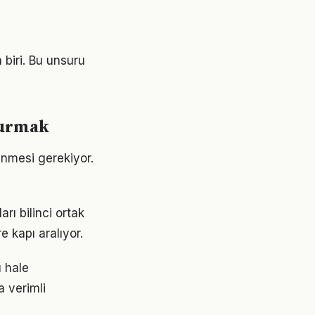
 biri. Bu unsuru
şturmak
rlenmesi gerekiyor.
rı bilinci ortak
e kapı aralıyor.
ı hale
a verimli