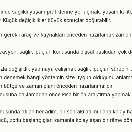
çinde sağlıklı yaşam pratiklerine yer açmak, yaşam kalites
. Küçük değişiklikler büyük sonuçlar doğurabilir.
için gerekli araç ve kaynakları önceden hazırlamak zaman
vasyon, sağlık ipuçları konusunda dışsal baskıdan çok d
la değişiklik yapmaya çalışmak sağlık ipuçları sürecini z
arı denemek hangi yöntemin size uygun olduğunu anlama
için bütçe ve zaman planı önceden hazırlanmalıdır
konusuna başlamadan önce kısa bir ön araştırma yapmak 
onusunda atılan her adım, bir sonraki adımı daha kolay hal
, zorlu başlangıçları zamanla kolaylaşan bir ritme dön