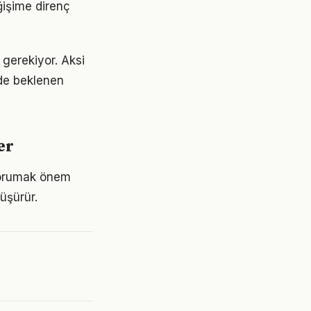
eğişime direnç
 gerekiyor. Aksi
de beklenen
er
 korumak önem
üşürür.