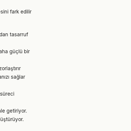
ini fark edilir
dan tasarruf
aha güçlü bir
orlaştırır
nızı sağlar
süreci
e getiriyor.
üştürüyor.