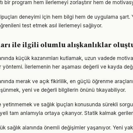
tı bir program hem ilerlemeyi zorlaştırır hem de motivas
ık ipuçları deneyimi için hem bilgi hem de uygulama şart.
ğrenileni test etmek asıl ilerlemeyi sağlıyor.
ları ile ilgili olumlu alışkanlıklar olu
alanında küçük kazanımları kutlamak, uzun vadede motiv
bir yöntemi. İlerlemenin her aşaması değerli ve kayda değ
lanında merak ve açık fikirlilik, en güçlü öğrenme araçların
üşünmek, yeni ve değerli bilgilerin önünü tıkayabiliyor.
le yetinmemek ve sağlık ipuçları konusunda sürekli sorg
eli tam anlamıyla ortaya çıkarıyor. Statik kalmak gerilem
lük sağlık alanında önemli değişimler yaşanıyor. Yeni yak