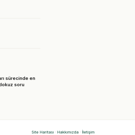
arı sürecinde en
 dokuz soru
6
Site Haritası
·
Hakkımızda
·
İletişim