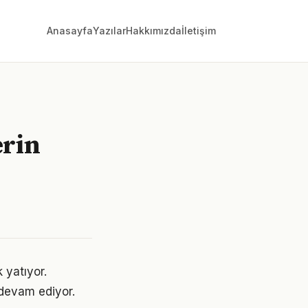
Anasayfa
Yazılar
Hakkımızda
İletişim
erin
 yatıyor.
devam ediyor.