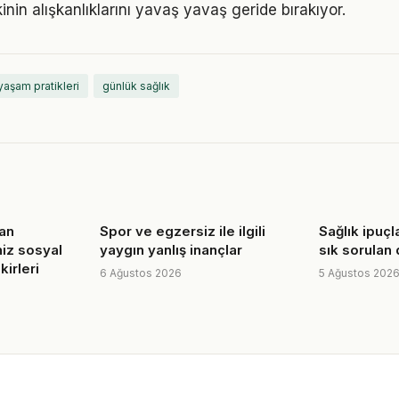
nin alışkanlıklarını yavaş yavaş geride bırakıyor.
 yaşam pratikleri
günlük sağlık
an
Spor ve egzersiz ile ilgili
Sağlık ipuçl
iz sosyal
yaygın yanlış inançlar
sık sorulan
irleri
6 Ağustos 2026
5 Ağustos 202