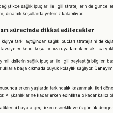
eğiştikçe sağlık ipuçları ile ilgili stratejilerin de güncel
ım, dinamik koşullarda yetersiz kalabiliyor.
ları sürecinde dikkat edilecekler
 kişiye farklılaştığından sağlık ipuçları stratejisini de kiş
tavsiyeleri kendi koşullarınıza uyarlamak en akıllıca yak
i kişilerin sağlık ipuçları ile ilgili paylaştığı bilgiler, b
luklarla başa çıkmada büyük kolaylık sağlıyor. Deneyim
konusunda erken yaşlarda farkındalık kazanmak, ileri dö
r. Alışkanlıklar ne kadar erken edinilirse o kadar kalıcı ol
pratiklerini hayata geçirirken esneklik ve özgünlük denge