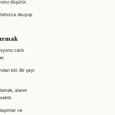
yonu düşürür.
 Yalnızca okuyup
şturmak
asyonu canlı
er.
dan biri. Bir şeyi
ulamak, alanın
ektir.
laşımlar ve