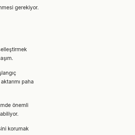
lenmesi gerekiyor.
iselleştirmek
laşım.
aşlangıç
 aktarımı paha
nemde önemli
abiliyor.
sini korumak