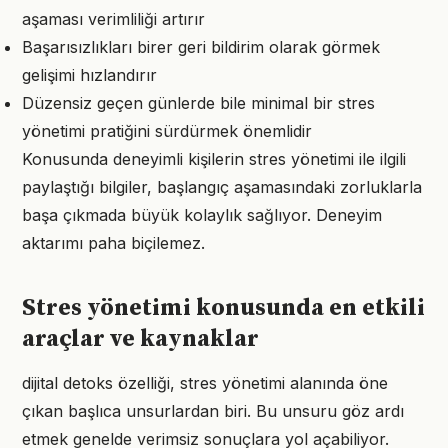
aşaması verimliliği artırır
Başarısızlıkları birer geri bildirim olarak görmek
gelişimi hızlandırır
Düzensiz geçen günlerde bile minimal bir stres
yönetimi pratiğini sürdürmek önemlidir
Konusunda deneyimli kişilerin stres yönetimi ile ilgili
paylaştığı bilgiler, başlangıç aşamasındaki zorluklarla
başa çıkmada büyük kolaylık sağlıyor. Deneyim
aktarımı paha biçilemez.
Stres yönetimi konusunda en etkili
araçlar ve kaynaklar
dijital detoks özelliği, stres yönetimi alanında öne
çıkan başlıca unsurlardan biri. Bu unsuru göz ardı
etmek genelde verimsiz sonuçlara yol açabiliyor.