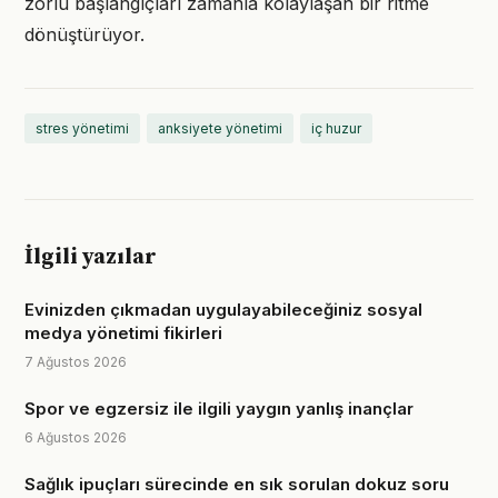
zorlu başlangıçları zamanla kolaylaşan bir ritme
dönüştürüyor.
stres yönetimi
anksiyete yönetimi
iç huzur
İlgili yazılar
Evinizden çıkmadan uygulayabileceğiniz sosyal
medya yönetimi fikirleri
7 Ağustos 2026
Spor ve egzersiz ile ilgili yaygın yanlış inançlar
6 Ağustos 2026
Sağlık ipuçları sürecinde en sık sorulan dokuz soru