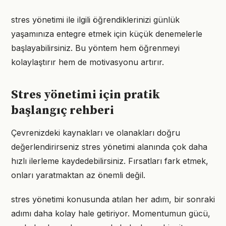
stres yönetimi ile ilgili öğrendiklerinizi günlük
yaşamınıza entegre etmek için küçük denemelerle
başlayabilirsiniz. Bu yöntem hem öğrenmeyi
kolaylaştırır hem de motivasyonu artırır.
Stres yönetimi için pratik
başlangıç rehberi
Çevrenizdeki kaynakları ve olanakları doğru
değerlendirirseniz stres yönetimi alanında çok daha
hızlı ilerleme kaydedebilirsiniz. Fırsatları fark etmek,
onları yaratmaktan az önemli değil.
stres yönetimi konusunda atılan her adım, bir sonraki
adımı daha kolay hale getiriyor. Momentumun gücü,