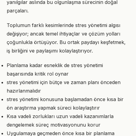
yanılgılar aslında bu olgunlaşma sürecinin doğal
parçaları.
Toplumun farklı kesimlerinde stres yönetimi algısı
değişiyor; ancak temel ihtiyaçlar ve çözüm yolları
çoğunlukla örtüşüyor. Bu ortak paydayı keşfetmek,
iş birliğini ve paylaşımı kolaylaştırıyor.
Planlama kadar esneklik de stres yönetimi
başarısında kritik rol oynar
stres yönetimi için bütçe ve zaman planı önceden
hazırlanmalıdır
stres yönetimi konusuna başlamadan önce kısa bir
ön araştırma yapmak süreci kolaylaştırır
Kısa vadeli zorlukları uzun vadeli kazanımlarla
dengelemek süreç motivasyonunu korur
Uygulamaya geçmeden önce kısa bir planlama