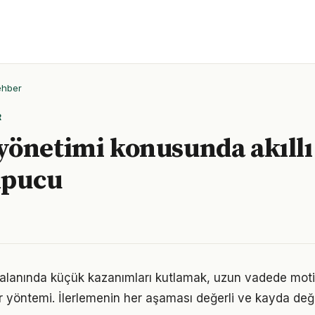
ehber
R
önetimi konusunda akıll
 ipucu
alanında küçük kazanımları kutlamak, uzun vadede mot
bir yöntemi. İlerlemenin her aşaması değerli ve kayda değ