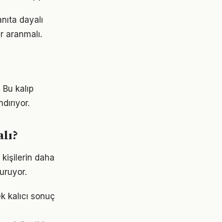
nıta dayalı
r aranmalı.
 Bu kalıp
dırıyor.
lı?
kişilerin daha
turuyor.
k kalıcı sonuç