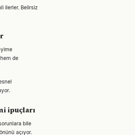
ilerler. Belirsiz
r
eyime
 hem de
esnel
uyor.
i ipuçları
orunlara bile
 önünü açıyor.