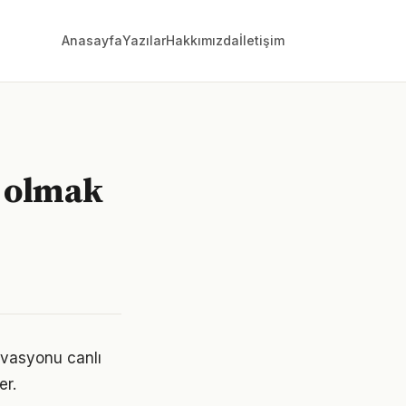
Anasayfa
Yazılar
Hakkımızda
İletişim
ı olmak
ivasyonu canlı
er.