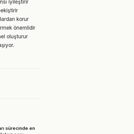
 iyileştirir
kiştirir
lardan korur
ürmek önemlidir
el oluşturur
şıyor.
arı sürecinde en